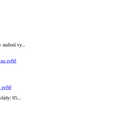
stažení vy...
 světě
lády: 95...