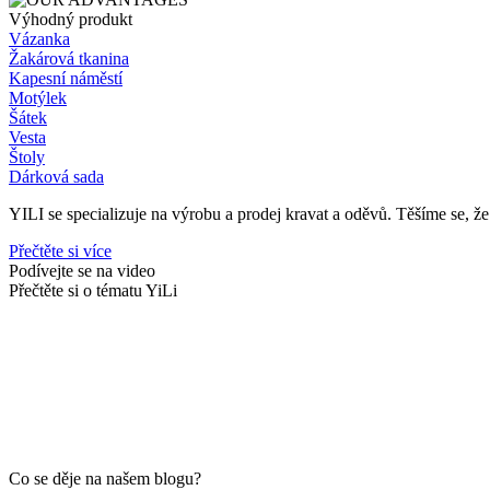
Výhodný produkt
Vázanka
Žakárová tkanina
Kapesní náměstí
Motýlek
Šátek
Vesta
Štoly
Dárková sada
YILI se specializuje na výrobu a prodej kravat a oděvů. Těšíme se, ž
Přečtěte si více
Podívejte se na video
Přečtěte si o tématu YiLi
Co se děje na našem blogu?