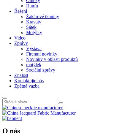
Obleky
Hanfu
Řešení
Žakárové tkaniny
Kravaty
Šátek
Motýlky
Video
Zprávy
Výstava
Firemní novinky
Novinky v oblasti produktů
motýlek
Sociální zprávy
Znalost
Kontaktujte nás
Zpětná vazba
O nás