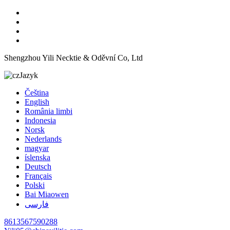
Shengzhou Yili Necktie & Oděvní Co, Ltd
Jazyk
Čeština
English
România limbi
Indonesia
Norsk
Nederlands
magyar
íslenska
Deutsch
Français
Polski
Bai Miaowen
فارسی
8613567590288