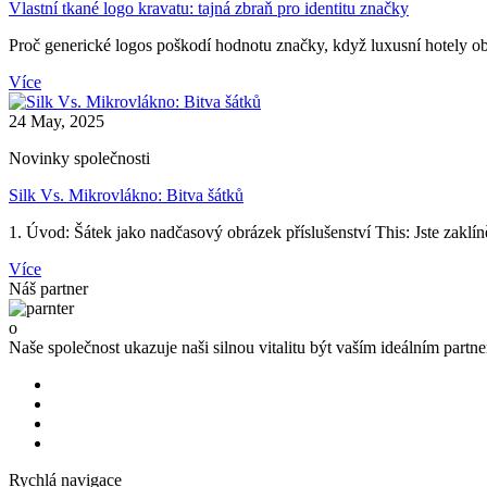
Vlastní tkané logo kravatu: tajná zbraň pro identitu značky
Proč generické logos poškodí hodnotu značky, když luxusní hotely obj
Více
24 May, 2025
Novinky společnosti
Silk Vs. Mikrovlákno: Bitva šátků
1. Úvod: Šátek jako nadčasový obrázek příslušenství This: Jste zaklíně
Více
Náš partner
o
Naše společnost ukazuje naši silnou vitalitu být vaším ideálním part
Rychlá navigace