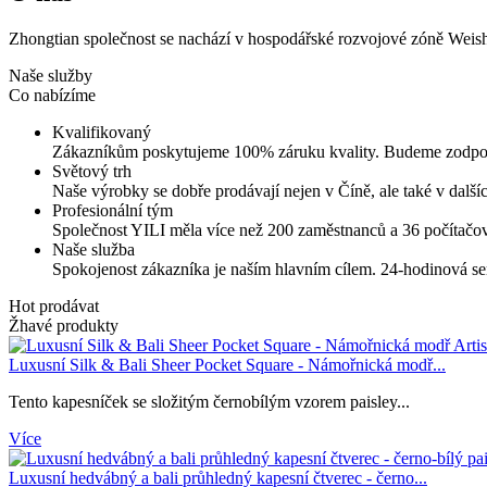
Zhongtian společnost se nachází v hospodářské rozvojové zóně Weis
Naše služby
Co nabízíme
Kvalifikovaný
Zákazníkům poskytujeme 100% záruku kvality. Budeme zodpově
Světový trh
Naše výrobky se dobře prodávají nejen v Číně, ale také v dalš
Profesionální tým
Společnost YILI měla více než 200 zaměstnanců a 36 počítačový
Naše služba
Spokojenost zákazníka je naším hlavním cílem. 24-hodinová serv
Hot prodávat
Žhavé produkty
Luxusní Silk & Bali Sheer Pocket Square - Námořnická modř...
Tento kapesníček se složitým černobílým vzorem paisley...
Více
Luxusní hedvábný a bali průhledný kapesní čtverec - černo...