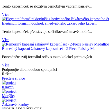
Tento kapesníček se složitým černobílým vzorem paisley...
Více
Elegantní formální doplněk z hedvábného žakárového kapesn...
Tento kapesníček představuje sofistikované tmavě modré...
Více
Řemeslný kapesní žakárový kapesní set - 2-Piece Paisley M...
Pozvedněte svůj formální oděv s touto kolekcí prémiových...
Více
Podporujte dlouhodobou spolupráci
Řešení
Přečtěte si více
Kravaty
Motýlky
Žakárové tkaniny