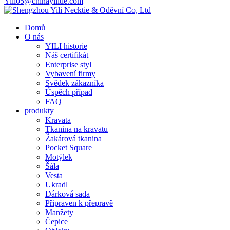
Yili05@chinayilitie.com
Domů
O nás
YILI historie
Náš certifikát
Enterprise styl
Vybavení firmy
Svědek zákazníka
Úspěch případ
FAQ
produkty
Kravata
Tkanina na kravatu
Žakárová tkanina
Pocket Square
Motýlek
Šála
Vesta
Ukradl
Dárková sada
Připraven k přepravě
Manžety
Čepice